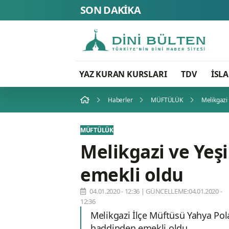
SON DAKİKA
YAZ KURAN KURSLARI
TDV
İSL
Haberler
MÜFTÜLÜK
Melikgazi 
MÜFTÜLÜK
Melikgazi ve Yeşi
emekli oldu
04.01.2020 - 12:36
|
GÜNCELLEME:04.01.2020 -
12:36
Melikgazi İlçe Müftüsü Yahya Pol
haddinden emekli oldu.