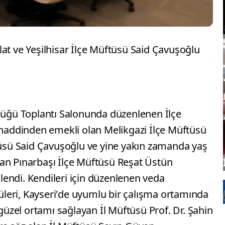
at ve Yeşilhisar İlçe Müftüsü Said Çavuşoğlu
ülüğü Toplantı Salonunda düzenlenen İlçe
ş haddinden emekli olan Melikgazi İlçe Müftüsü
ftüsü Said Çavuşoğlu ve yine yakın zamanda yaş
an Pınarbaşı İlçe Müftüsü Reşat Üstün
endi. Kendileri için düzenlenen veda
leri, Kayseri'de uyumlu bir çalışma ortamında
 güzel ortamı sağlayan İl Müftüsü Prof. Dr. Şahin