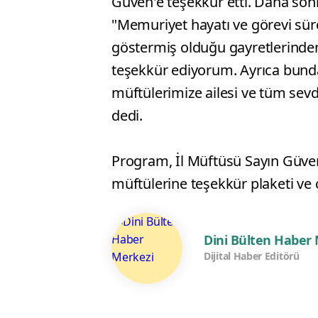
Güven'e teşekkür etti. Daha son
"Memuriyet hayatı ve görevi süre
göstermiş olduğu gayretlerinden
teşekkür ediyorum. Ayrıca bunda
müftülerimize ailesi ve tüm sevdi
dedi.
Program, İl Müftüsü Sayın Güven
müftülerine teşekkür plaketi ve ç
Dini Bülten Haber
Dijital Haber Editörü