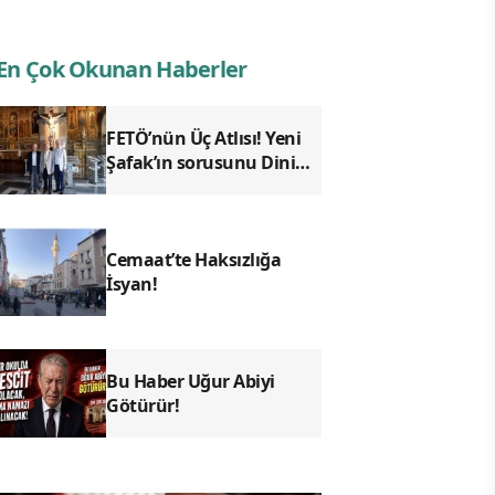
En Çok Okunan Haberler
FETÖ’nün Üç Atlısı! Yeni
Şafak’ın sorusunu Dini
Bülten cevaplıyor!
Cemaat’te Haksızlığa
İsyan!
Bu Haber Uğur Abiyi
Götürür!