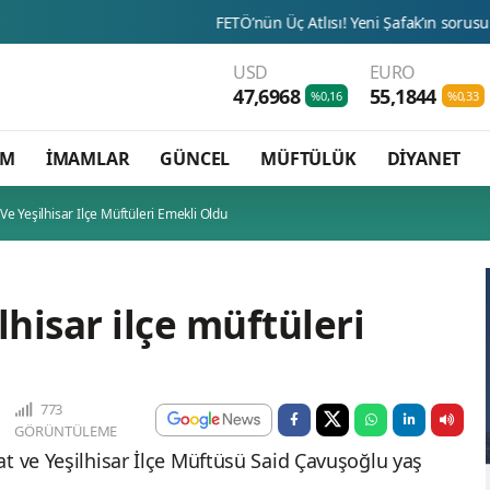
FETÖ’nün Üç Atlısı! Yeni Şafak’ın sorusunu Dini Bülten c
USD
EURO
47,6968
55,1844
%0,16
%0,33
AM
İMAMLAR
GÜNCEL
MÜFTÜLÜK
DİYANET
Ve Yeşilhisar Ilçe Müftüleri Emekli Oldu
lhisar ilçe müftüleri
773
GÖRÜNTÜLEME
at ve Yeşilhisar İlçe Müftüsü Said Çavuşoğlu yaş