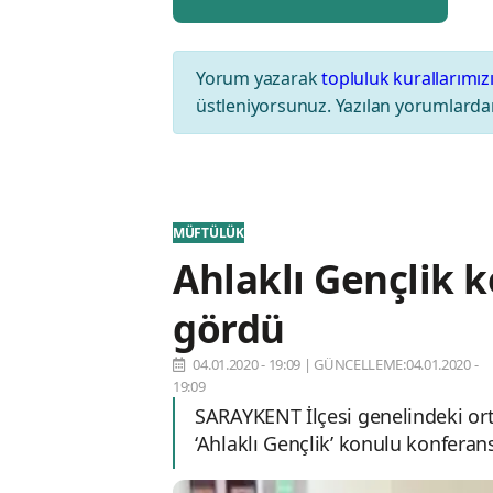
Yorum yazarak
topluluk kurallarımız
üstleniyorsunuz. Yazılan yorumlardan
MÜFTÜLÜK
Ahlaklı Gençlik k
gördü
04.01.2020 - 19:09
|
GÜNCELLEME:04.01.2020 -
19:09
SARAYKENT İlçesi genelindeki ort
‘Ahlaklı Gençlik’ konulu konferans