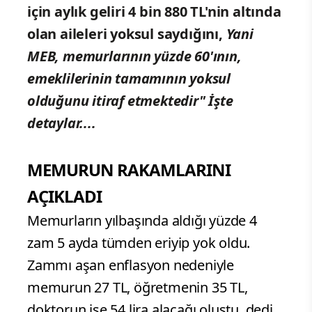
için aylık geliri 4 bin 880 TL'nin altında
olan aileleri yoksul saydığını,
Yani
MEB, memurlarının yüzde 60'ının,
emeklilerinin tamamının yoksul
olduğunu itiraf etmektedir"
İşte
detaylar....
MEMURUN RAKAMLARINI
AÇIKLADI
Memurların yılbaşında aldığı yüzde 4
zam 5 ayda tümden eriyip yok oldu.
Zammı aşan enflasyon nedeniyle
memurun 27 TL, öğretmenin 35 TL,
doktorun ise 54 lira alacağı oluştu. dedi.