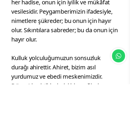
her hadise, onun için iyilik ve mükâfat
vesilesidir. Peygamberimizin ifadesiyle,
nimetlere şükreder; bu onun için hayır
olur. Sıkıntılara sabreder; bu da onun için
hayır olur.
Kulluk yolculuğumuzun sonsuzluk
durağı ahirettir. Ahiret, bizim asıl
yurdumuz ve ebedi meskenimizdir.
Dünya’da ektiklerimizi biçeceğimiz,
büyük veya küçük, iyi ya da kötü her
şeyin hesabını muhakkak vereceğimiz
yerdir. Öyleyse ahiret gününe
kavuşacağımızın bilincinde bir hayat