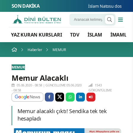
SON DAKİKA
İslam Natosu dosta güven 
YAZ KURAN KURSLARI
TDV
İSLAM
İMAMLA
Haberler
MEMUR
MEMUR
Memur Alacaklı
05.06.2020 - 08:58
|
GÜNCELLEME:05.06.2020
1543
- 08:58
GÖRÜNTÜLEME
Memur alacaklı çıktı! Sendika tek tek
hesapladı