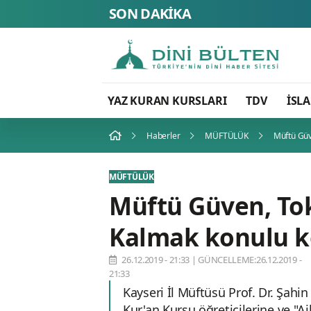
SON DAKİKA
YAZ KURAN KURSLARI
TDV
İSL
Haberler
MÜFTÜLÜK
Müftü Güv
MÜFTÜLÜK
Müftü Güven, Tok
Kalmak konulu k
26.12.2019 - 21:33
|
GÜNCELLEME:26.12.2019 -
21:33
Kayseri İl Müftüsü Prof. Dr. Şahi
Kur'an Kursu öğreticilerine ve "A