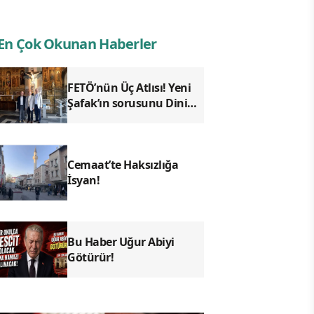
En Çok Okunan Haberler
FETÖ’nün Üç Atlısı! Yeni
Şafak’ın sorusunu Dini
Bülten cevaplıyor!
Cemaat’te Haksızlığa
İsyan!
Bu Haber Uğur Abiyi
Götürür!