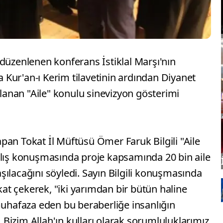
düzenlenen konferans İstiklal Marşı'nın
Kur'an-ı Kerim tilavetinin ardından Diyanet
rlanan "Aile" konulu sinevizyon gösterimi
pan Tokat İl Müftüsü Ömer Faruk Bilgili "Aile
 açılış konuşmasında proje kapsamında 20 bin aile
ılacağını söyledi. Sayın Bilgili konuşmasında
t çekerek, "iki yarımdan bir bütün haline
muhafaza eden bu beraberliğe insanlığın
r. Bizim Allah'ın kulları olarak sorumluluklarımız