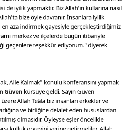
i de iyilik yapmaktır. Biz Allah'ın kullarına nasıl
ah'ta bize öyle davranır. İnsanlara iyilik
 en aza indirmek gayesiyle gerçekleştirdiğimiz
amı merkez ve ilçelerde bugün itibariyle
ği geçenlere teşekkür ediyorum." diyerek
ak, Aile Kalmak" konulu konferansını yapmak
in Güven
kürsüye geldi. Sayın Güven
üzere Allah Teâla biz insanları erkekler ve
varlığına ve birliğine delalet eden hususlardan
ratılmış olmasıdır. Öyleyse eşler öncelikle
rşı kulluk görevini yerine getirmeliler. Allah