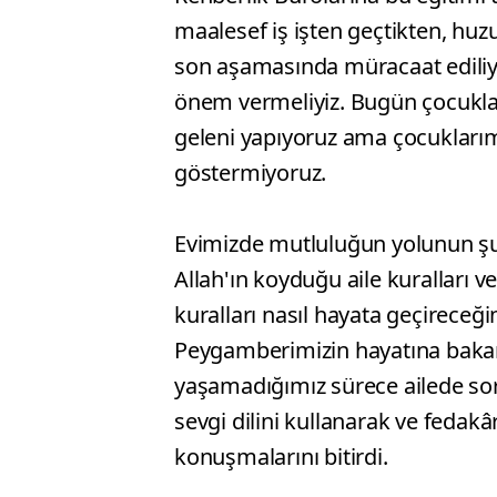
maalesef iş işten geçtikten, huzu
son aşamasında müracaat ediliyo
önem vermeliyiz. Bugün çocuklar
geleni yapıyoruz ama çocuklarımız
göstermiyoruz.
Evimizde mutluluğun yolunun şu
Allah'ın koyduğu aile kurallar
kuralları nasıl hayata geçireceğ
Peygamberimizin hayatına bakar
yaşamadığımız sürece ailede sor
sevgi dilini kullanarak ve fedakâr
konuşmalarını bitirdi.