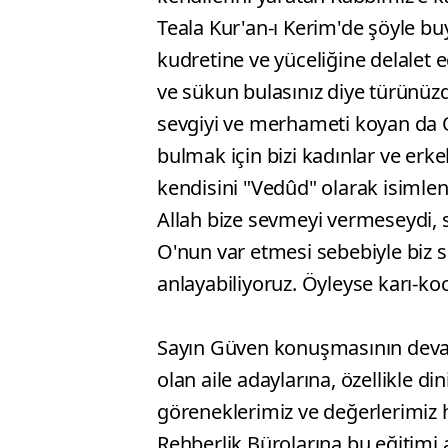
Teala Kur'an-ı Kerim'de şöyle buy
kudretine ve yüceliğine delalet 
ve sükun bulasınız diye türünüzd
sevgiyi ve merhameti koyan da O'
bulmak için bizi kadınlar ve erkek
kendisini "Vedûd" olarak isimlen
Allah bize sevmeyi vermeseydi, 
O'nun var etmesi sebebiyle biz se
anlayabiliyoruz. Öyleyse karı-ko
Sayın Güven konuşmasının devamı
olan aile adaylarına, özellikle di
göreneklerimiz ve değerlerimiz 
Rehberlik Bürolarına bu eğitimi a