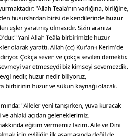
urmaktadır: "Allah Teala'nın varlığına, birliğine,
eden hususlardan birisi de kendilerinde
huzur
en eşler yaratmış olmasıdır. Sizin aranıza
dur." Yani Allah Teâla birbirimizle huzur
ler olarak yarattı. Allah (cc) Kur'an-ı Kerim'de
diriyor. Çokça seven ve çokça sevilen demektir.
sevmeyi var etmeseydi biz kimseyi sevemezdik.
vgi nedir, huzur nedir biliyoruz,
ca birbirinin huzur ve sükun kaynağı olacak.
nda: "Aileler yeni tanışırken, yuva kuracak
ni ve ahlaki açıdan geleneklerimiz,
hakkında eğitim vermemiz lazım. Aile ve Dini
lmak için evliliğin ilk aşamasında değil de