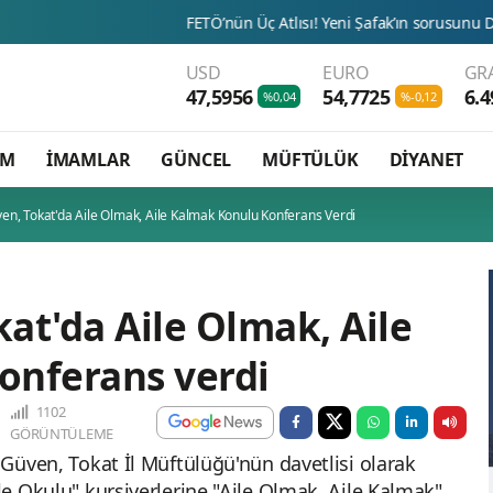
FETÖ’nün Üç Atlısı! Yeni Şafak’ın sorusunu Dini Bülten cevap
USD
EURO
GR
47,5956
54,7725
6.4
%0,04
%-0,12
AM
İMAMLAR
GÜNCEL
MÜFTÜLÜK
DİYANET
en, Tokat'da Aile Olmak, Aile Kalmak Konulu Konferans Verdi
at'da Aile Olmak, Aile
onferans verdi
1102
GÖRÜNTÜLEME
n Güven, Tokat İl Müftülüğü'nün davetlisi olarak
ile Okulu" kursiyerlerine "Aile Olmak, Aile Kalmak"