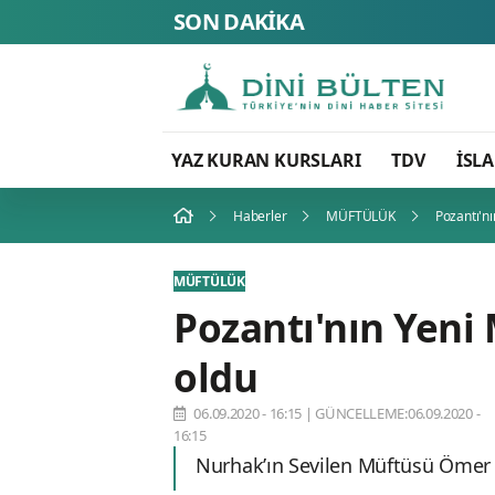
SON DAKİKA
YAZ KURAN KURSLARI
TDV
İSL
Haberler
MÜFTÜLÜK
Pozantı'n
MÜFTÜLÜK
Pozantı'nın Yen
oldu
06.09.2020 - 16:15
|
GÜNCELLEME:06.09.2020 -
16:15
Nurhak’ın Sevilen Müftüsü Ömer Ün