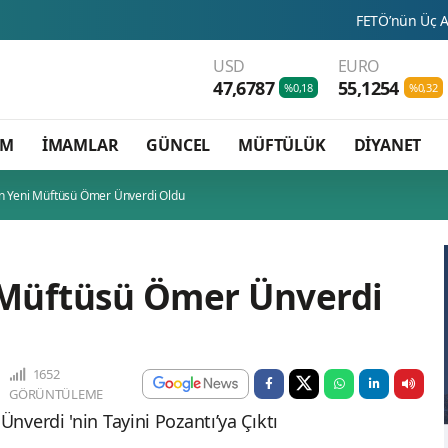
FETÖ’nün Üç Atlısı! Yeni Şafak
USD
EURO
47,6787
55,1254
%0,18
%0,32
AM
İMAMLAR
GÜNCEL
MÜFTÜLÜK
DİYANET
ın Yeni Müftüsü Ömer Ünverdi Oldu
i Müftüsü Ömer Ünverdi
1652
GÖRÜNTÜLEME
verdi 'nin Tayini Pozantı’ya Çıktı