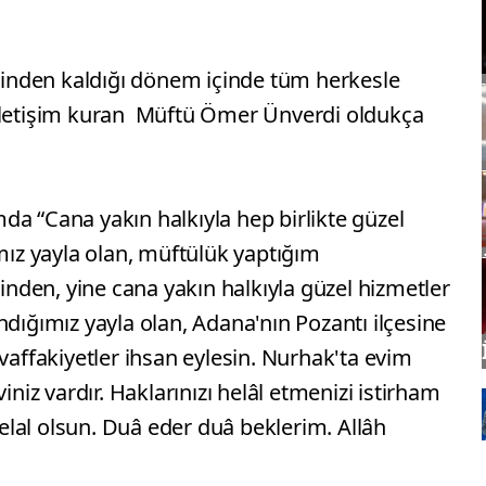
nden kaldığı dönem içinde tüm herkesle
 iletişim kuran Müftü Ömer Ünverdi oldukça
a “Cana yakın halkıyla hep birlikte güzel
ımız yayla olan, müftülük yaptığım
den, yine cana yakın halkıyla güzel hizmetler
ndığımız yayla olan, Adana'nın Pozantı ilçesine
uvaffakiyetler ihsan eylesin. Nurhak'ta evim
iniz vardır. Haklarınızı helâl etmenizi istirham
lal olsun. Duâ eder duâ beklerim. Allâh