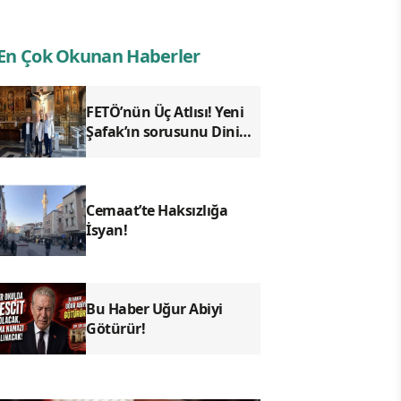
En Çok Okunan Haberler
FETÖ’nün Üç Atlısı! Yeni
Şafak’ın sorusunu Dini
Bülten cevaplıyor!
Cemaat’te Haksızlığa
İsyan!
Bu Haber Uğur Abiyi
Götürür!