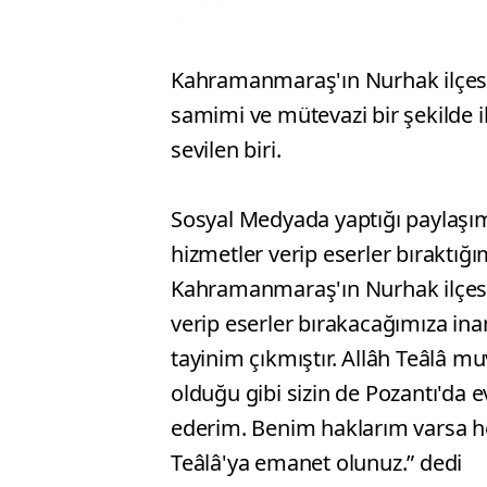
Kahramanmaraş'ın Nurhak ilçesi
samimi ve mütevazi bir şekilde
sevilen biri.
Sosyal Medyada yaptığı paylaşımd
hizmetler verip eserler bıraktığ
Kahramanmaraş'ın Nurhak ilçesin
verip eserler bırakacağımıza ina
tayinim çıkmıştır. Allâh Teâlâ m
olduğu gibi sizin de Pozantı'da ev
ederim. Benim haklarım varsa he
Teâlâ'ya emanet olunuz.” dedi