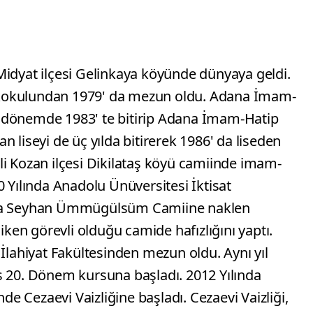
idyat ilçesi Gelinkaya köyünde dünyaya geldi.
kokulundan 1979' da mezun oldu. Adana İmam-
 dönemde 1983' te bitirip Adana İmam-Hatip
lan liseyi de üç yılda bitirerek 1986' da liseden
li Kozan ilçesi Dikilataş köyü camiinde imam-
0 Yılında Anadolu Ünüversitesi İktisat
ana Seyhan Ümmügülsüm Camiine naklen
 iken görevli olduğu camide hafızlığını yaptı.
 İlahiyat Fakültesinden mezun oldu. Aynı yıl
s 20. Dönem kursuna başladı. 2012 Yılında
 Cezaevi Vaizliğine başladı. Cezaevi Vaizliği,