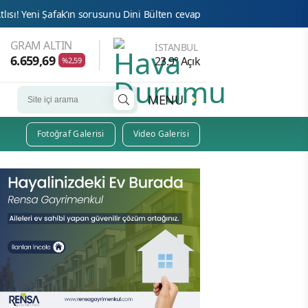
’ın sorusunu Dini Bülten cevaplıyor!
Bu Haber Uğur Abiyi Götür
GRAM ALTIN
İSTANBUL
6.659,69
23.9° Açık
%2,59
MENU
Fotoğraf Galerisi
Video Galerisi