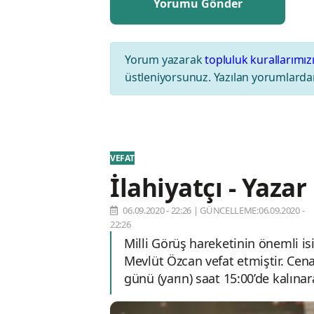
Yorum yazarak
topluluk kurallarımız
üstleniyorsunuz. Yazılan yorumlardan
VEFAT
İlahiyatçı - Yaza
06.09.2020 - 22:26
|
GÜNCELLEME:06.09.2020 -
22:26
Milli Görüş hareketinin önemli isi
Mevlüt Özcan vefat etmiştir. Cena
günü (yarın) saat 15:00’de kalınar