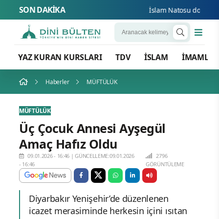
SON DAKİKA
İslam Natosu dosta güve
YAZ KURAN KURSLARI
TDV
İSLAM
İMAMLA
Haberler
MÜFTÜLÜK
MÜFTÜLÜK
Üç Çocuk Annesi Ayşegül
Amaç Hafız Oldu
09.01.2026 - 16:46
|
GÜNCELLEME:09.01.2026
2796
- 16:46
GÖRÜNTÜLEME
Diyarbakır Yenişehir’de düzenlenen
icazet merasiminde herkesin içini ısıtan