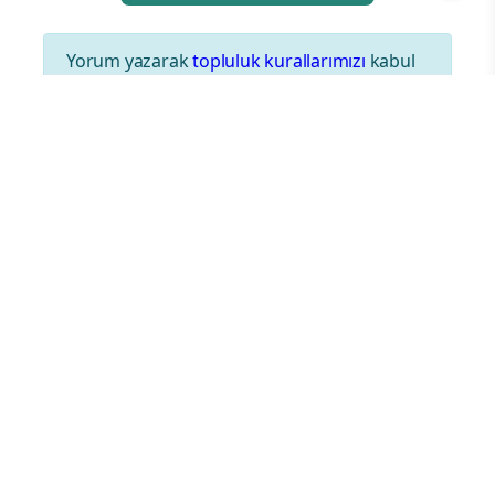
Yorum yazarak
topluluk kurallarımızı
kabul
etmiş bulunuyor ve tüm sorumluluğu
üstleniyorsunuz. Yazılan yorumlardan
sitemiz hiçbir şekilde sorumlu tutulamaz.