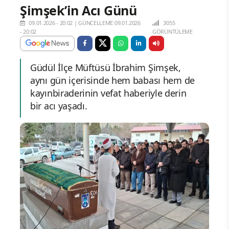
Şimşek’in Acı Günü
09.01.2026 - 20:02
|
GÜNCELLEME:09.01.2026
3055
- 20:02
GÖRÜNTÜLEME
Güdül İlçe Müftüsü İbrahim Şimşek,
aynı gün içerisinde hem babası hem de
kayınbiraderinin vefat haberiyle derin
bir acı yaşadı.