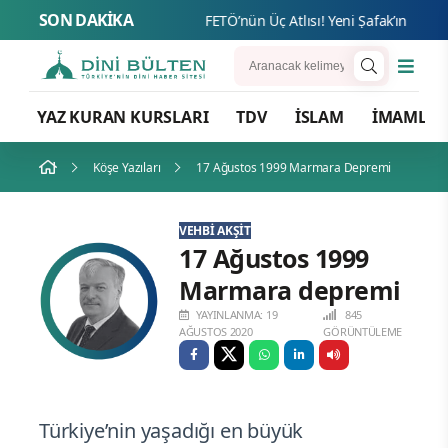
SON DAKİKA
FETÖ’nün Üç
YAZ KURAN KURSLARI
TDV
İSLAM
İMAMLA
Köşe Yazıları
17 Ağustos 1999 Marmara Depremi
VEHBI AKŞİT
17 Ağustos 1999
Marmara depremi
YAYINLANMA: 19
845
AĞUSTOS 2020
GÖRÜNTÜLEME
Türkiye’nin yaşadığı en büyük