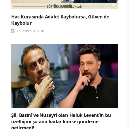
Hac Kurasında Adalet Kaybolursa, Güven de
Kaybolur
26 Temmuz 2026
Şiî, Batınî ve Nusayrî olan Haluk Levent’in bu
özelliğini şu ana kadar kimse gündeme
getirmedi!