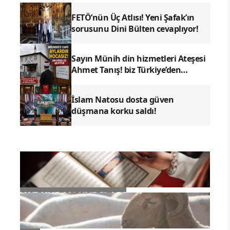
FETÖ’nün Üç Atlısı! Yeni Şafak’ın
sorusunu Dini Bülten cevaplıyor!
Sayın Münih din hizmetleri Ateşesi
Ahmet Tanış! biz Türkiye’den
duyduk sen oradan duymuyor
musun?
İslam Natosu dosta güven
düşmana korku saldı!
YAZ KURAN KURSLARI