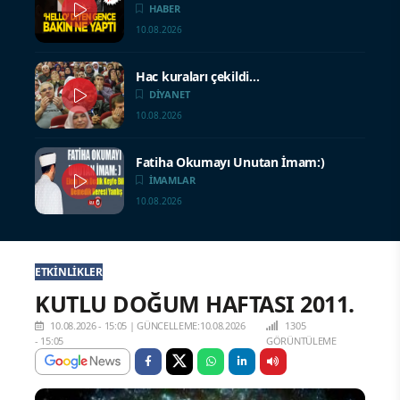
HABER
10.08.2026
Hac kuraları çekildi…
DİYANET
10.08.2026
Fatiha Okumayı Unutan İmam:)
İMAMLAR
10.08.2026
ETKINLIKLER
KUTLU DOĞUM HAFTASI 2011.
10.08.2026 - 15:05
|
GÜNCELLEME:10.08.2026
1305
- 15:05
GÖRÜNTÜLEME