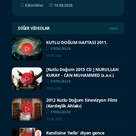
Etkinlikler
10.08.2026
DIĞER VIDEOLAR
TÜMÜ
KUTLU DOĞUM HAFTASI 2011.
ETKINLIKLER
10.08.2026
[Kutlu Doğum 2015 CD ] NURULLAH
KURAY - CAN MUHAMMED (s.a.v.)
ETKINLIKLER
10.08.2026
2012 Kutlu Doğum Sinevizyon Filmi
(Kardeşlik Ahlakı)
ETKINLIKLER
10.08.2026
Kendisine 'hello' diyen gence