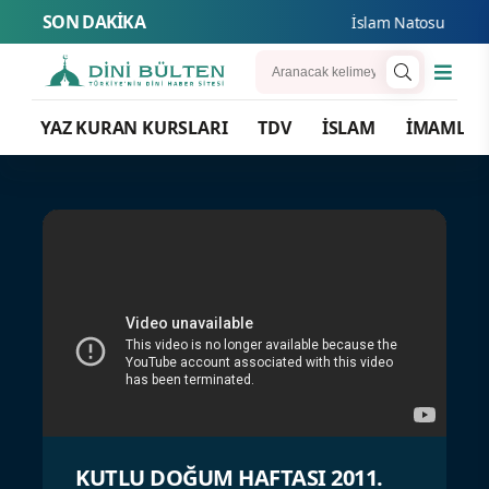
SON DAKİKA
İslam Natosu dosta g
YAZ KURAN KURSLARI
TDV
İSLAM
İMAMLA
KUTLU DOĞUM HAFTASI 2011.