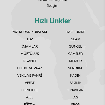
İletişim
Hızlı Linkler
YAZ KURAN KURSLARI
HAC - UMRE
TDV
İSLAM
İMAMLAR
GÜNCEL
MÜFTÜLÜK
CAMİLER
DİYANET
MEMUR
HUTBE VE VAAZ
SENDİKA
VEKİL VE FAHRİ
KADIN
VEFAT
SAĞLIK
TEKNOLOJİ
SINAVLAR
AİLE
DIŞ
EĞİTİM
SPOR