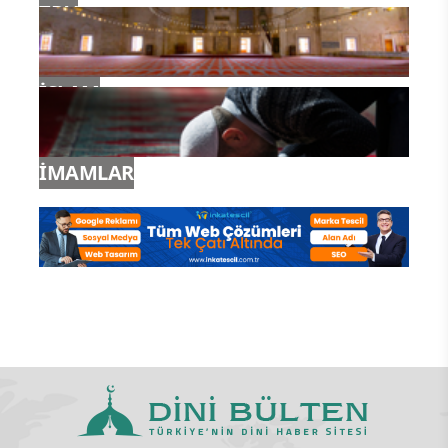
TDV
İSLAM
İMAMLAR