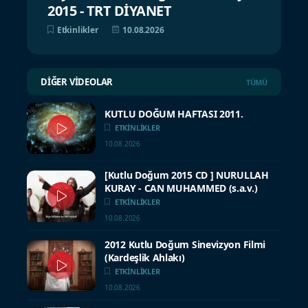
2015 - TRT DİYANET
Etkinlikler
10.08.2026
DIĞER VIDEOLAR
TÜMÜ
KUTLU DOĞUM HAFTASI 2011.
ETKINLIKLER
10.08.2026
[Kutlu Doğum 2015 CD ] NURULLAH
KURAY - CAN MUHAMMED (s.a.v.)
ETKINLIKLER
10.08.2026
2012 Kutlu Doğum Sinevizyon Filmi
(Kardeşlik Ahlakı)
ETKINLIKLER
10.08.2026