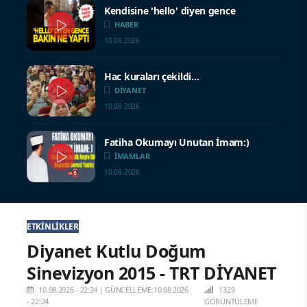
Kendisine 'hello' diyen gence
HABER
10.08.2026
Hac kuraları çekildi…
DİYANET
10.08.2026
Fatiha Okumayı Unutan İmam:)
İMAMLAR
10.08.2026
ETKINLIKLER
Diyanet Kutlu Doğum
Sinevizyon 2015 - TRT DİYANET
10.08.2026 - 22:24
|
GÜNCELLEME:10.08.2026
1329
- 22:24
GÖRÜNTÜLEME