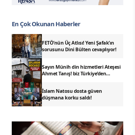
En Çok Okunan Haberler
FETÖ’nün Üç Atlısı! Yeni Şafak’ın
sorusunu Dini Bülten cevaplıyor!
Sayın Münih din hizmetleri Ateşesi
Ahmet Tanış! biz Türkiye’den
duyduk sen oradan duymuyor
musun?
İslam Natosu dosta güven
düşmana korku saldı!