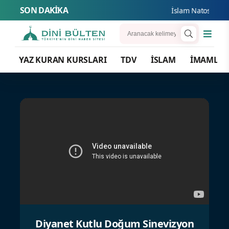
SON DAKİKA
İslam Natosu dosta
YAZ KURAN KURSLARI
TDV
İSLAM
İMAMLA
Diyanet Kutlu Doğum Sinevizyon