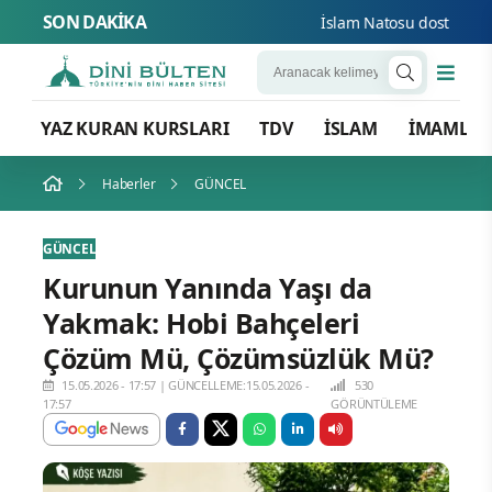
SON DAKİKA
İslam Natosu dosta güven d
YAZ KURAN KURSLARI
TDV
İSLAM
İMAMLA
Haberler
GÜNCEL
GÜNCEL
Kurunun Yanında Yaşı da
Yakmak: Hobi Bahçeleri
Çözüm Mü, Çözümsüzlük Mü?
15.05.2026 - 17:57
|
GÜNCELLEME:15.05.2026 -
530
17:57
GÖRÜNTÜLEME