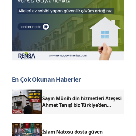
En Çok Okunan Haberler
Sayın Münih din hizmetleri Ateşesi
Ahmet Tanış! biz Türkiye’den
duyduk sen oradan duymuyor
musun?
İslam Natosu dosta güven