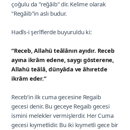
çoğulu da "reğâib" dir. Kelime olarak
"Regâib"in aslı budur.
Hadîs-i şerîflerde buyuruldu ki:
“Receb, Allahü teâlânın ayıdır. Receb
ayına ikrâm edene, saygı gösterene,
Allahü teâlâ, dünyâda ve âhıretde
ikrâm eder.”
Receb’in ilk cuma gecesine Regaib
gecesi denir. Bu geceye Regaib gecesi
ismini melekler vermişlerdir. Her Cuma
gecesi kıymetlidir. Bu iki kıymetli gece bir