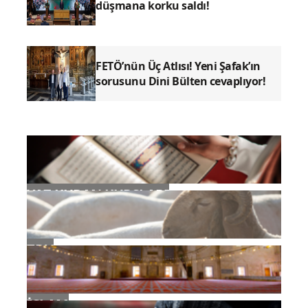
düşmana korku saldı!
FETÖ’nün Üç Atlısı! Yeni Şafak’ın
sorusunu Dini Bülten cevaplıyor!
YAZ KURAN KURSLARI
TDV
İSLAM