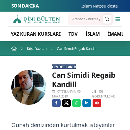
SON DAKİKA
İslam Natosu dosta güven düşm
YAZ KURAN KURSLARI
TDV
İSLAM
İMAMLA
Köşe Yazıları
Can Simidi Regaib Kandili
CEVDET ÇAKIR
Can Simidi Regaib
Kandili
YAYINLANMA: 05
959
MART 2019
GÖRÜNTÜLEME
Günah denizinden kurtulmak isteyenler