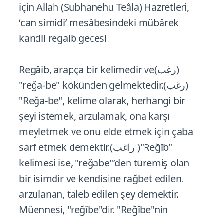
için Allah (Subhanehu Teâla) Hazretleri,
‘can simidi’ mesâbesindeki mübârek
kandil regaib gecesi
Regâib, arapça bir kelimedir ve(رغب)
"reğa-be" kökünden gelmektedir.(رغب)
"Reğa-be", kelime olarak, herhangi bir
şeyi istemek, arzulamak, ona karşı
meyletmek ve onu elde etmek için çaba
sarf etmek demektir.(راغب )"Reğîb"
kelimesi ise, "reğabe"’den türemiş olan
bir isimdir ve kendisine rağbet edilen,
arzulanan, taleb edilen şey demektir.
Müennesi, "reğîbe"dir. "Reğîbe"nin