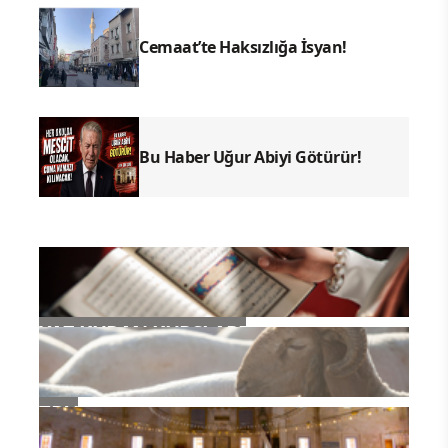
Cemaat’te Haksızlığa İsyan!
Bu Haber Uğur Abiyi Götürür!
YAZ KURAN KURSLARI
TDV