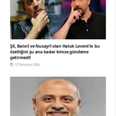
Şiî, Batınî ve Nusayrî olan Haluk Levent’in bu
özelliğini şu ana kadar kimse gündeme
getirmedi!
15 Temmuz 2026