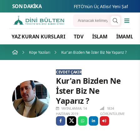
SON DAKİKA
FETÖ’n
YAZ KURAN KURSLARI
TDV
İSLAM
İMAMLA
Köşe Yazıları
Kur'an Bizden Ne İster Biz Ne Yaparız ?
CEVDET ÇAKIR
Kur'an Bizden Ne
İster Biz Ne
Yaparız ?
YAYINLANMA: 14
1834
HAZIRAN 2019
GÖRÜNTÜLEME