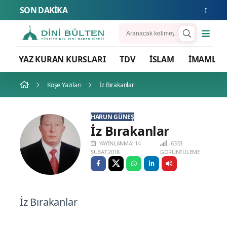
SON DAKİKA
İslam Natos
YAZ KURAN KURSLARI
TDV
İSLAM
İMAMLA
Köşe Yazıları
İz Bırakanlar
HARUN GÜNEŞ
İz Bırakanlar
YAYINLANMA: 14
6333
ŞUBAT 2018
GÖRÜNTÜLEME
İz Bırakanlar