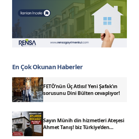
En Çok Okunan Haberler
FETÖ’nün Üç Atlısı! Yeni Şafak’ın
sorusunu Dini Bülten cevaplıyor!
Sayın Münih din hizmetleri Ateşesi
Ahmet Tanış! biz Türkiye’den
duyduk sen oradan duymuyor