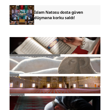
musun?
İslam Natosu dosta güven
düşmana korku saldı!
YAZ KURAN KURSLARI
TDV
İSLAM