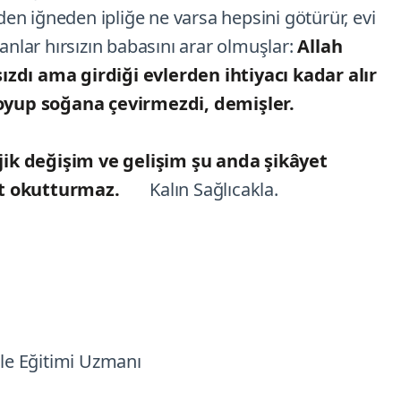
evden iğneden ipliğe ne varsa hepsini götürür, evi
lanlar hırsızın babasını arar olmuşlar:
Allah
ızdı ama girdiği evlerden ihtiyacı kadar alır
 soyup soğana çevirmezdi, demişler.
ik değişim ve gelişim şu anda şikâyet
hmet okutturmaz.
Kalın Sağlıcakla.
le Eğitimi Uzmanı