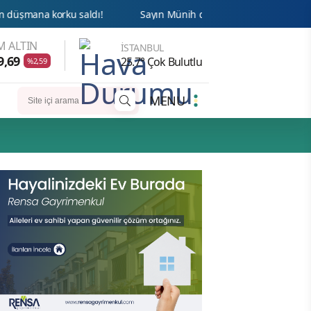
ku saldı!
Sayın Münih din hizmetleri Ateşesi Ahmet Tanış! b
 ALTIN
İSTANBUL
9,69
25.7° Çok Bulutlu
%2,59
MENU