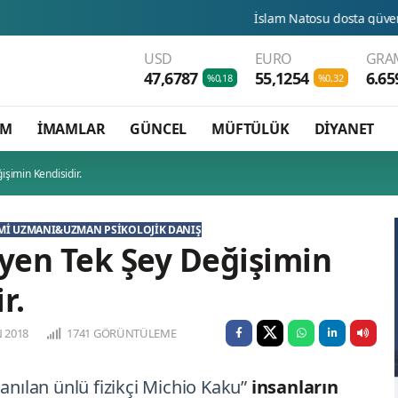
İslam Natosu dosta güven düşmana kor
USD
EURO
GRAM
47,6787
55,1254
6.65
%0,18
%0,32
AM
İMAMLAR
GÜNCEL
MÜFTÜLÜK
DİYANET
şimin Kendisidir.
IMI UZMANI&UZMAN PSIKOLOJIK DANIŞ
en Tek Şey Değişimin
r.
 2018
1741 GÖRÜNTÜLEME
 anılan ünlü fizikçi Michio Kaku”
insanların