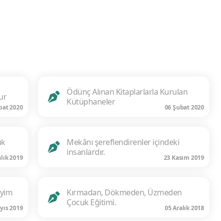
Ödünç Alınan Kitaplarlarla Kurulan
ur
Kütüphaneler
bat 2020
06 Şubat 2020
uk
Mekânı şereflendirenler içindeki
insanlardır.
alık 2019
23 Kasım 2019
iyim
Kırmadan, Dökmeden, Üzmeden
Çocuk Eğitimi.
yıs 2019
05 Aralık 2018