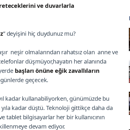
reteceklerini ve duvarlarla
ez
” deyişini hiç duydunuz mu?
haşır neşir olmalarından rahatsız olan anne ve
 telefonlar düşmüyor,hayatın her alanında
 yerde
başları önüne eğik zavallıların
 günlerde geçecek.
n yıl kadar kullanabiliyorken, günümüzde bu
 yıla kadar düştü. Teknoloji gittikçe daha da
 ve tablet bilgisayarlar her bir kullanıcının
şekillenmeye devam ediyor.