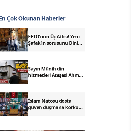
En Çok Okunan Haberler
FETÖ’nün Üç Atlısı! Yeni
Şafak’ın sorusunu Dini
Bülten cevaplıyor!
Sayın Münih din
hizmetleri Ateşesi Ahmet
Tanış! biz Türkiye’den
duyduk sen oradan
duymuyor musun?
İslam Natosu dosta
güven düşmana korku
saldı!