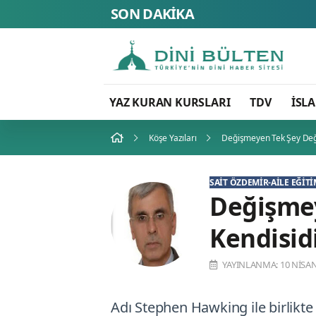
SON DAKİKA
YAZ KURAN KURSLARI
TDV
İSL
Köşe Yazıları
Değişmeyen Tek Şey Deği
SAIT ÖZDEMIR-AILE EĞIT
Değişmey
Kendisidi
YAYINLANMA: 10 NISAN
Adı Stephen Hawking ile birlikte