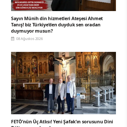
Sayın Münih din hizmetleri Ateşesi Ahmet
Tanış! biz Türkiye’den duyduk sen oradan
duymuyor musun?
08 Ağustos 2026
FETÖ’nün Üç Atlısı! Yeni Şafak’ın sorusunu Dini