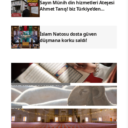
Sayın Münih din hizmetleri Ateşesi
Ahmet Tanış! biz Türkiye’den
duyduk sen oradan duymuyor
musun?
İslam Natosu dosta güven
düşmana korku saldı!
YAZ KURAN KURSLARI
TDV