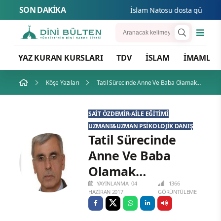
SON DAKİKA
İslam Natosu dosta güven düşman
YAZ KURAN KURSLARI
TDV
İSLAM
İMAMLA
Köşe Yazıları
Tatil Sürecinde Anne Ve Baba Olamak…
SAIT ÖZDEMIR-AILE EĞITIMI
UZMANI&UZMAN PSIKOLOJIK DANIŞ
Tatil Sürecinde
Anne Ve Baba
Olamak…
YAYINLANMA: 04
1366
HAZIRAN 2017
GÖRÜNTÜLEME