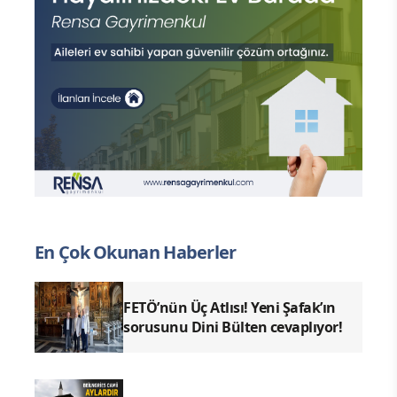
En Çok Okunan Haberler
FETÖ’nün Üç Atlısı! Yeni Şafak’ın
sorusunu Dini Bülten cevaplıyor!