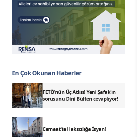
En Çok Okunan Haberler
FETÖ’nün Üç Atlısı! Yeni Şafak’ın
sorusunu Dini Bülten cevaplıyor!
Cemaat’te Haksızlığa İsyan!