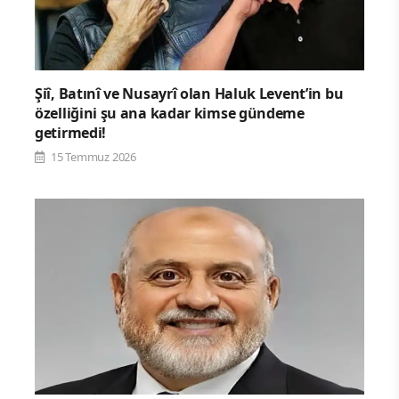
Şiî, Batınî ve Nusayrî olan Haluk Levent’in bu
özelliğini şu ana kadar kimse gündeme
getirmedi!
15 Temmuz 2026