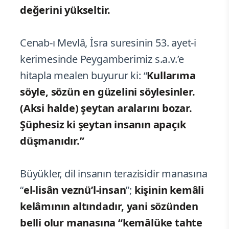
değerini yükseltir.
Cenab-ı Mevlâ, İsra suresinin 53. ayet-i
kerimesinde Peygamberimiz s.a.v.’e
hitapla mealen buyurur ki: “
Kullarıma
söyle, sözün en güzelini söylesinler.
(Aksi halde) şeytan aralarını bozar.
Şüphesiz ki şeytan insanın apaçık
düşmanıdır.”
Büyükler, dil insanın terazisidir manasına
“
el-lisân veznü’l-insan
”;
kişinin kemâli
kelâmının altındadır, yani sözünden
belli olur manasına “kemâlüke tahte