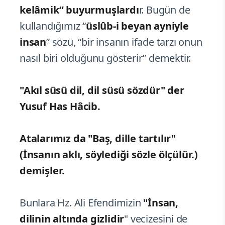
kelâmik” buyurmuşlardı
r. Bugün de
kullandığımız “
üslûb-i beyan ayniyle
insan
” sözü, “bir insanın ifade tarzı onun
nasıl biri olduğunu gösterir” demektir.
"Akıl süsü dil, dil süsü sözdür" der
Yusuf Has Hâcib.
Atalarımız da "Baş, dille tartılır"
(İnsanın aklı, söylediği sözle ölçülür.)
demişler.
Bunlara Hz. Ali Efendimizin
"İnsan,
dilinin altında gizlidir
" vecizesini de