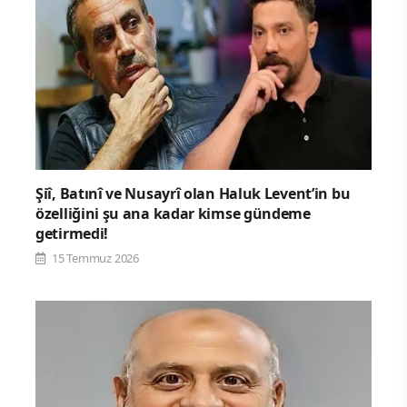
Şiî, Batınî ve Nusayrî olan Haluk Levent’in bu
özelliğini şu ana kadar kimse gündeme
getirmedi!
15 Temmuz 2026