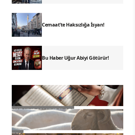
Cemaat’te Haksızlığa İsyan!
Bu Haber Uğur Abiyi Götürür!
YAZ KURAN KURSLARI
TDV