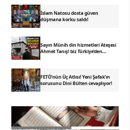
İslam Natosu dosta güven
düşmana korku saldı!
Sayın Münih din hizmetleri Ateşesi
Ahmet Tanış! biz Türkiye’den
duyduk sen oradan duymuyor
musun?
FETÖ’nün Üç Atlısı! Yeni Şafak’ın
sorusunu Dini Bülten cevaplıyor!