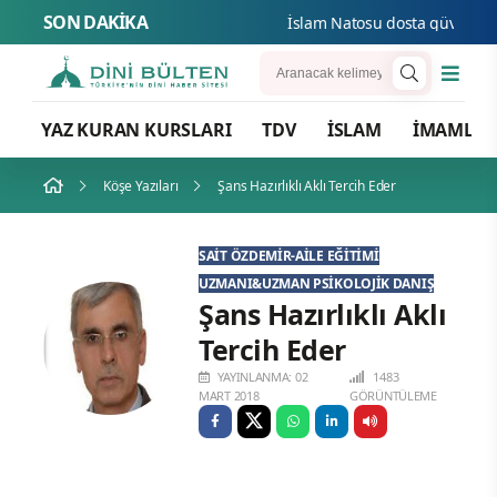
SON DAKİKA
İslam Natosu dosta güven düşmana
YAZ KURAN KURSLARI
TDV
İSLAM
İMAMLA
Köşe Yazıları
Şans Hazırlıklı Aklı Tercih Eder
SAIT ÖZDEMIR-AILE EĞITIMI
UZMANI&UZMAN PSIKOLOJIK DANIŞ
Şans Hazırlıklı Aklı
Tercih Eder
YAYINLANMA: 02
1483
MART 2018
GÖRÜNTÜLEME