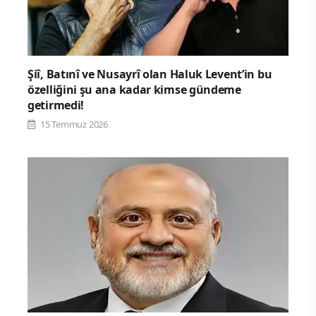
Şiî, Batınî ve Nusayrî olan Haluk Levent’in bu
özelliğini şu ana kadar kimse gündeme
getirmedi!
15 Temmuz 2026