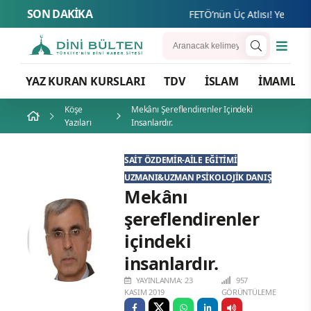
SON DAKİKA
FETÖ’nün Üç Atlısı! Yeni Şafak’ı
YAZ KURAN KURSLARI
TDV
İSLAM
İMAMLA
Köşe
Mekânı Şereflendirenler Içindeki
Yazıları
Insanlardır.
SAIT ÖZDEMIR-AILE EĞITIMI
UZMANI&UZMAN PSIKOLOJIK DANIŞ
Mekânı
şereflendirenler
içindeki
insanlardır.
YAYINLANMA: 23
957
KASIM 2019
GÖRÜNTÜLEME