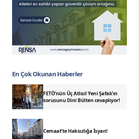
En Çok Okunan Haberler
FETÖ’nün Üç Atlısı! Yeni Şafak’ın
sorusunu Dini Bülten cevaplıyor!
Cemaat’te Haksızlığa İsyan!